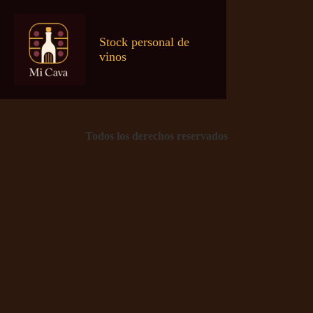
Stock personal de
vinos
Patagonia Excursiones
Todos los derechos reservados